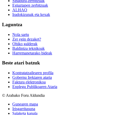
Sinadura-zerbitzuak
Egiaztapen zerbitzuak
ALHAO
Iradokizunak eta kexak
Laguntza
Nola sartu
Zer egin dezaket?
Ohiko galderak
Baldintza teknikoak
Harremanetarako bideak
Beste atari batzuk
Kontratatzailearen profila
Gobernu Irekiaren ataria
Faktura elektronikoa
Enplegu Publikoaren Ataria
© Arabako Foru Aldundia
Gunearen mapa
Irisgarritasuna
Salaketa kanala