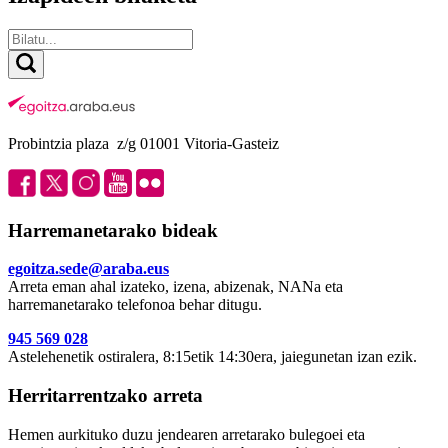
Probintzia plaza z/g 01001 Vitoria-Gasteiz
Harremanetarako bideak
egoitza.sede@araba.eus
Arreta eman ahal izateko, izena, abizenak, NANa eta
harremanetarako telefonoa behar ditugu.
945 569 028
Astelehenetik ostiralera, 8:15etik 14:30era, jaiegunetan izan ezik.
Herritarrentzako arreta
Hemen aurkituko duzu jendearen arretarako bulegoei eta