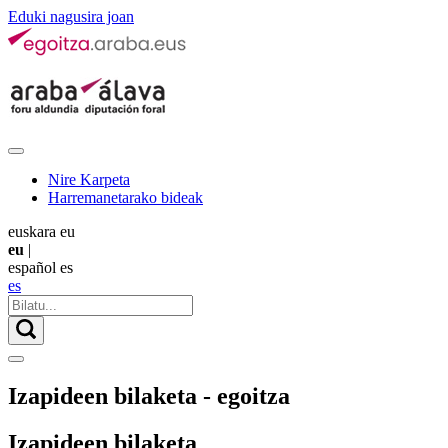
Eduki nagusira joan
Nire Karpeta
Harremanetarako bideak
euskara
eu
eu
|
español
es
es
Izapideen bilaketa - egoitza
Izapideen bilaketa