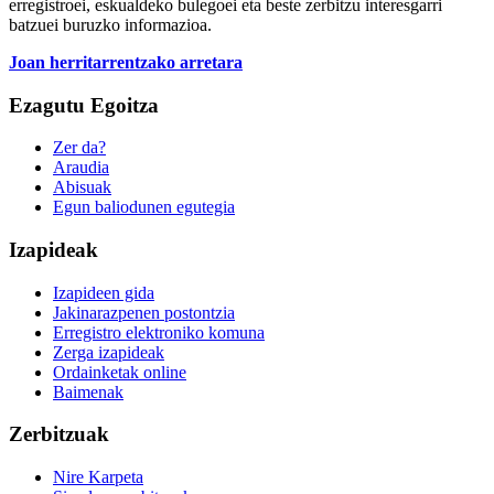
erregistroei, eskualdeko bulegoei eta beste zerbitzu interesgarri
batzuei buruzko informazioa.
Joan herritarrentzako arretara
Ezagutu Egoitza
Zer da?
Araudia
Abisuak
Egun baliodunen egutegia
Izapideak
Izapideen gida
Jakinarazpenen postontzia
Erregistro elektroniko komuna
Zerga izapideak
Ordainketak online
Baimenak
Zerbitzuak
Nire Karpeta