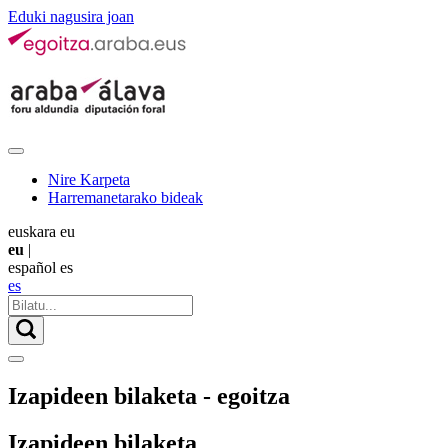
Eduki nagusira joan
Nire Karpeta
Harremanetarako bideak
euskara
eu
eu
|
español
es
es
Izapideen bilaketa - egoitza
Izapideen bilaketa