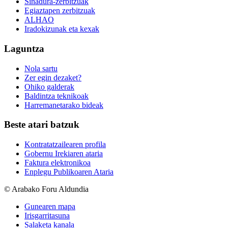
Sinadura-zerbitzuak
Egiaztapen zerbitzuak
ALHAO
Iradokizunak eta kexak
Laguntza
Nola sartu
Zer egin dezaket?
Ohiko galderak
Baldintza teknikoak
Harremanetarako bideak
Beste atari batzuk
Kontratatzailearen profila
Gobernu Irekiaren ataria
Faktura elektronikoa
Enplegu Publikoaren Ataria
© Arabako Foru Aldundia
Gunearen mapa
Irisgarritasuna
Salaketa kanala