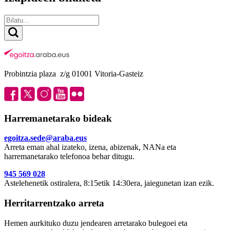
Probintzia plaza z/g 01001 Vitoria-Gasteiz
Harremanetarako bideak
egoitza.sede@araba.eus
Arreta eman ahal izateko, izena, abizenak, NANa eta
harremanetarako telefonoa behar ditugu.
945 569 028
Astelehenetik ostiralera, 8:15etik 14:30era, jaiegunetan izan ezik.
Herritarrentzako arreta
Hemen aurkituko duzu jendearen arretarako bulegoei eta