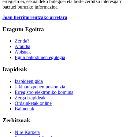
erregistroei, eskualdeko bulegoei eta beste zerbitzu interesgarri
batzuei buruzko informazioa.
Joan herritarrentzako arretara
Ezagutu Egoitza
Zer da?
Araudia
Abisuak
Egun baliodunen egutegia
Izapideak
Izapideen gida
Jakinarazpenen postontzia
Erregistro elektroniko komuna
Zerga izapideak
Ordainketak online
Baimenak
Zerbitzuak
Nire Karpeta