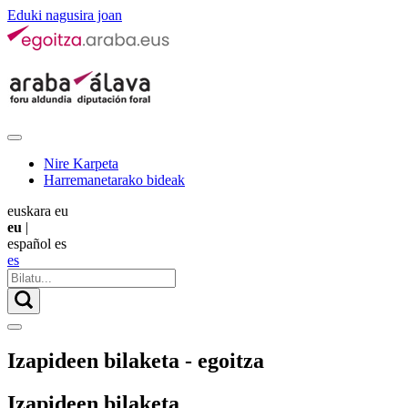
Eduki nagusira joan
Nire Karpeta
Harremanetarako bideak
euskara
eu
eu
|
español
es
es
Izapideen bilaketa - egoitza
Izapideen bilaketa