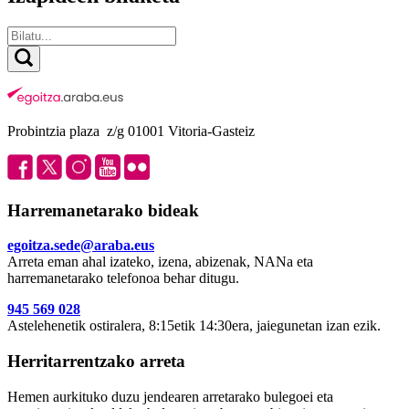
Probintzia plaza z/g 01001 Vitoria-Gasteiz
Harremanetarako bideak
egoitza.sede@araba.eus
Arreta eman ahal izateko, izena, abizenak, NANa eta
harremanetarako telefonoa behar ditugu.
945 569 028
Astelehenetik ostiralera, 8:15etik 14:30era, jaiegunetan izan ezik.
Herritarrentzako arreta
Hemen aurkituko duzu jendearen arretarako bulegoei eta