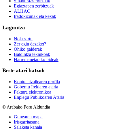
Sinadura-zerbitzuak
Egiaztapen zerbitzuak
ALHAO
Iradokizunak eta kexak
Laguntza
Nola sartu
Zer egin dezaket?
Ohiko galderak
Baldintza teknikoak
Harremanetarako bideak
Beste atari batzuk
Kontratatzailearen profila
Gobernu Irekiaren ataria
Faktura elektronikoa
Enplegu Publikoaren Ataria
© Arabako Foru Aldundia
Gunearen mapa
Irisgarritasuna
Salaketa kanala