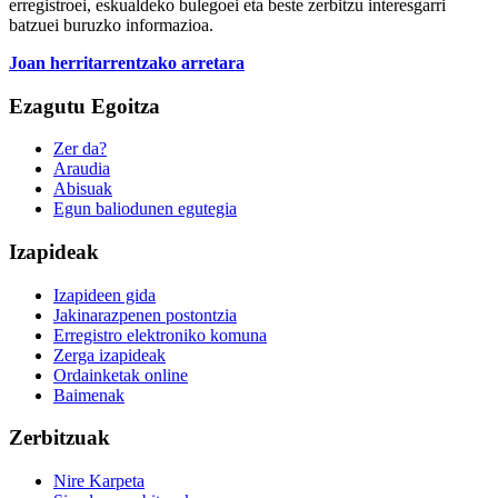
erregistroei, eskualdeko bulegoei eta beste zerbitzu interesgarri
batzuei buruzko informazioa.
Joan herritarrentzako arretara
Ezagutu Egoitza
Zer da?
Araudia
Abisuak
Egun baliodunen egutegia
Izapideak
Izapideen gida
Jakinarazpenen postontzia
Erregistro elektroniko komuna
Zerga izapideak
Ordainketak online
Baimenak
Zerbitzuak
Nire Karpeta