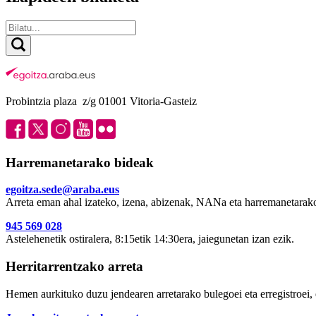
Probintzia plaza z/g 01001 Vitoria-Gasteiz
Harremanetarako bideak
egoitza.sede@araba.eus
Arreta eman ahal izateko, izena, abizenak, NANa eta harremanetarako
945 569 028
Astelehenetik ostiralera, 8:15etik 14:30era, jaiegunetan izan ezik.
Herritarrentzako arreta
Hemen aurkituko duzu jendearen arretarako bulegoei eta erregistroei, 