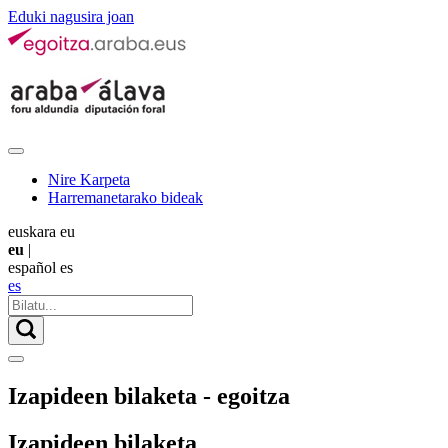
Eduki nagusira joan
Nire Karpeta
Harremanetarako bideak
euskara
eu
eu
|
español
es
es
Izapideen bilaketa - egoitza
Izapideen bilaketa