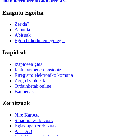
Joan herritarrentzako arretara
Ezagutu Egoitza
Zer da?
Araudia
Abisuak
Egun baliodunen egutegia
Izapideak
Izapideen gida
Jakinarazpenen postontzia
Erregistro elektroniko komuna
Zerga izapideak
Ordainketak online
Baimenak
Zerbitzuak
Nire Karpeta
Sinadura-zerbitzuak
Egiaztapen zerbitzuak
ALHAO