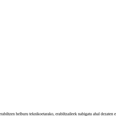
iltzen helburu teknikoetarako, erabiltzaileek nabigatu ahal dezaten eta