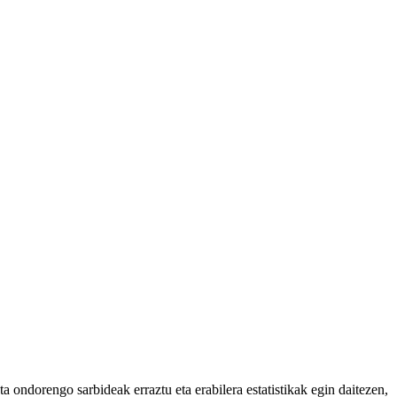
 ondorengo sarbideak erraztu eta erabilera estatistikak egin daitezen,