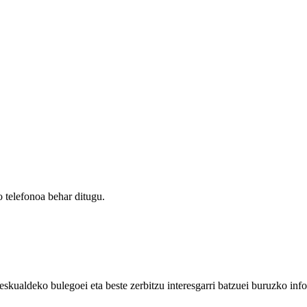
 telefonoa behar ditugu.
eskualdeko bulegoei eta beste zerbitzu interesgarri batzuei buruzko inf