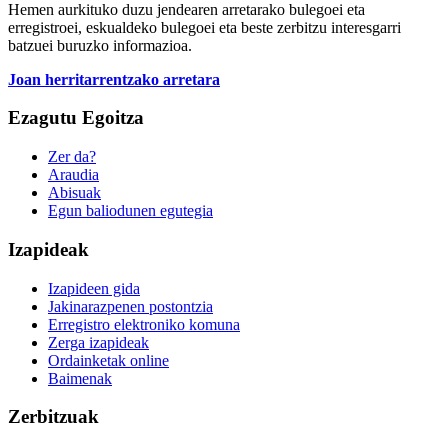
Hemen aurkituko duzu jendearen arretarako bulegoei eta
erregistroei, eskualdeko bulegoei eta beste zerbitzu interesgarri
batzuei buruzko informazioa.
Joan herritarrentzako arretara
Ezagutu Egoitza
Zer da?
Araudia
Abisuak
Egun baliodunen egutegia
Izapideak
Izapideen gida
Jakinarazpenen postontzia
Erregistro elektroniko komuna
Zerga izapideak
Ordainketak online
Baimenak
Zerbitzuak