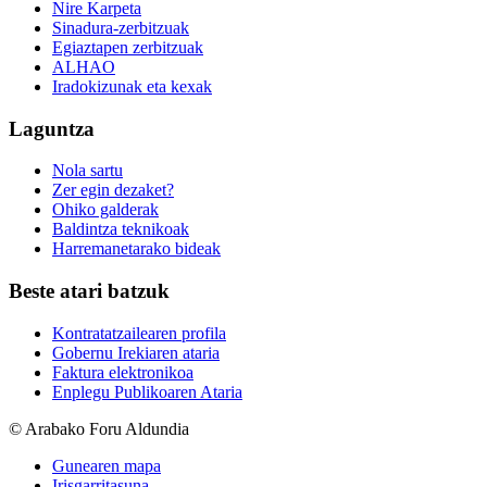
Nire Karpeta
Sinadura-zerbitzuak
Egiaztapen zerbitzuak
ALHAO
Iradokizunak eta kexak
Laguntza
Nola sartu
Zer egin dezaket?
Ohiko galderak
Baldintza teknikoak
Harremanetarako bideak
Beste atari batzuk
Kontratatzailearen profila
Gobernu Irekiaren ataria
Faktura elektronikoa
Enplegu Publikoaren Ataria
© Arabako Foru Aldundia
Gunearen mapa
Irisgarritasuna