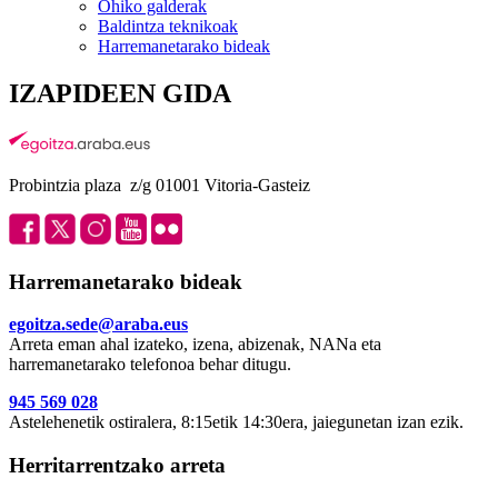
Ohiko galderak
Baldintza teknikoak
Harremanetarako bideak
IZAPIDEEN GIDA
Probintzia plaza z/g 01001 Vitoria-Gasteiz
Harremanetarako bideak
egoitza.sede@araba.eus
Arreta eman ahal izateko, izena, abizenak, NANa eta
harremanetarako telefonoa behar ditugu.
945 569 028
Astelehenetik ostiralera, 8:15etik 14:30era, jaiegunetan izan ezik.
Herritarrentzako arreta