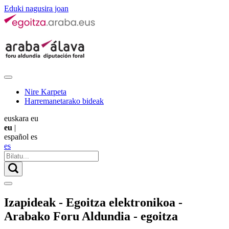
Eduki nagusira joan
Nire Karpeta
Harremanetarako bideak
euskara
eu
eu
|
español
es
es
Izapideak - Egoitza elektronikoa -
Arabako Foru Aldundia - egoitza