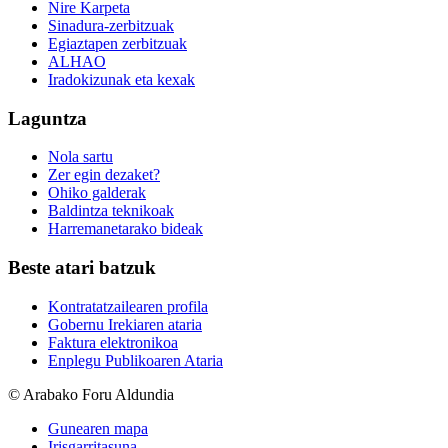
Nire Karpeta
Sinadura-zerbitzuak
Egiaztapen zerbitzuak
ALHAO
Iradokizunak eta kexak
Laguntza
Nola sartu
Zer egin dezaket?
Ohiko galderak
Baldintza teknikoak
Harremanetarako bideak
Beste atari batzuk
Kontratatzailearen profila
Gobernu Irekiaren ataria
Faktura elektronikoa
Enplegu Publikoaren Ataria
© Arabako Foru Aldundia
Gunearen mapa
Irisgarritasuna