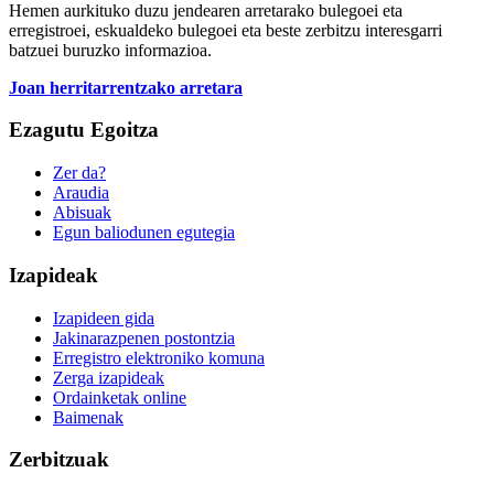
Hemen aurkituko duzu jendearen arretarako bulegoei eta
erregistroei, eskualdeko bulegoei eta beste zerbitzu interesgarri
batzuei buruzko informazioa.
Joan herritarrentzako arretara
Ezagutu Egoitza
Zer da?
Araudia
Abisuak
Egun baliodunen egutegia
Izapideak
Izapideen gida
Jakinarazpenen postontzia
Erregistro elektroniko komuna
Zerga izapideak
Ordainketak online
Baimenak
Zerbitzuak