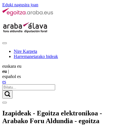
Eduki nagusira joan
Nire Karpeta
Harremanetarako bideak
euskara
eu
eu
|
español
es
es
Izapideak - Egoitza elektronikoa -
Arabako Foru Aldundia - egoitza