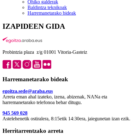
Ohiko galderak
Baldintza teknikoak
Harremanetarako bideak
IZAPIDEEN GIDA
Probintzia plaza z/g 01001 Vitoria-Gasteiz
Harremanetarako bideak
egoitza.sede@araba.eus
Arreta eman ahal izateko, izena, abizenak, NANa eta
harremanetarako telefonoa behar ditugu.
945 569 028
Astelehenetik ostiralera, 8:15etik 14:30era, jaiegunetan izan ezik.
Herritarrentzako arreta