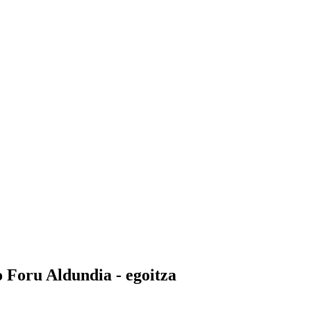
o Foru Aldundia - egoitza