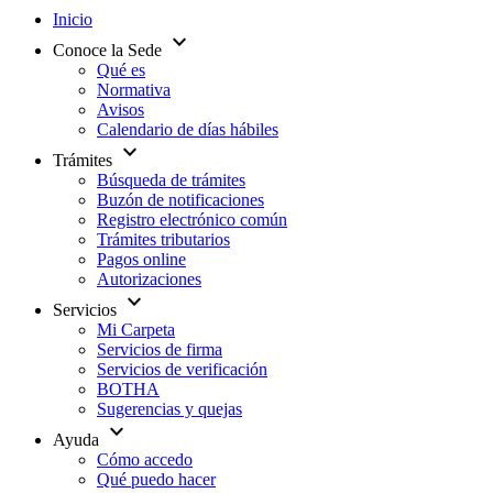
Inicio
expand_more
Conoce la Sede
Qué es
Normativa
Avisos
Calendario de días hábiles
expand_more
Trámites
Búsqueda de trámites
Buzón de notificaciones
Registro electrónico común
Trámites tributarios
Pagos online
Autorizaciones
expand_more
Servicios
Mi Carpeta
Servicios de firma
Servicios de verificación
BOTHA
Sugerencias y quejas
expand_more
Ayuda
Cómo accedo
Qué puedo hacer