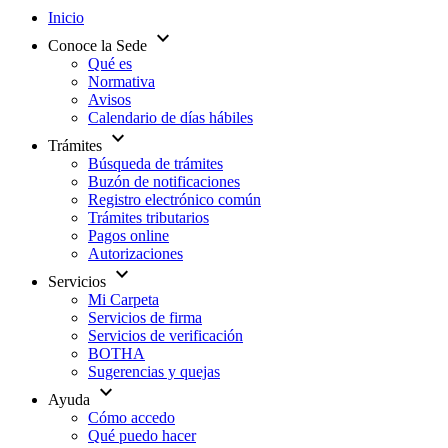
Inicio
expand_more
Conoce la Sede
Qué es
Normativa
Avisos
Calendario de días hábiles
expand_more
Trámites
Búsqueda de trámites
Buzón de notificaciones
Registro electrónico común
Trámites tributarios
Pagos online
Autorizaciones
expand_more
Servicios
Mi Carpeta
Servicios de firma
Servicios de verificación
BOTHA
Sugerencias y quejas
expand_more
Ayuda
Cómo accedo
Qué puedo hacer