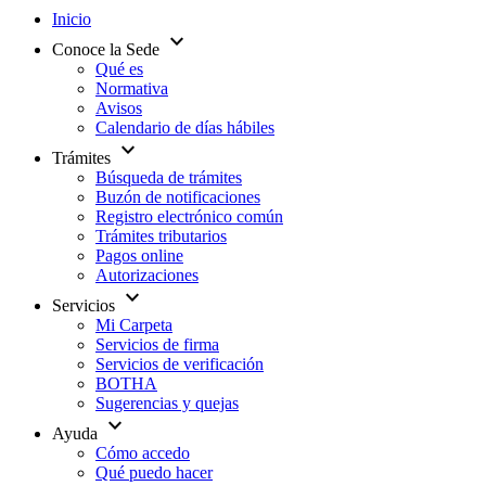
Inicio
expand_more
Conoce la Sede
Qué es
Normativa
Avisos
Calendario de días hábiles
expand_more
Trámites
Búsqueda de trámites
Buzón de notificaciones
Registro electrónico común
Trámites tributarios
Pagos online
Autorizaciones
expand_more
Servicios
Mi Carpeta
Servicios de firma
Servicios de verificación
BOTHA
Sugerencias y quejas
expand_more
Ayuda
Cómo accedo
Qué puedo hacer