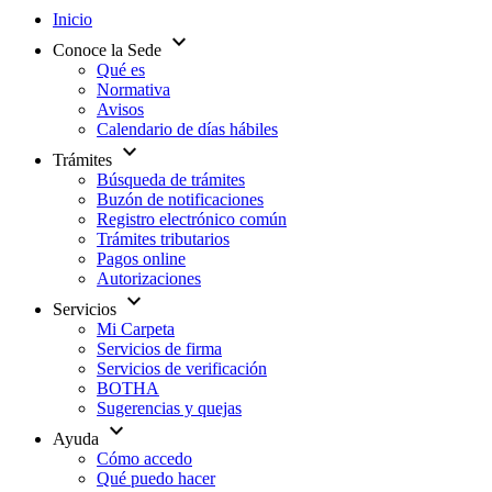
Inicio
expand_more
Conoce la Sede
Qué es
Normativa
Avisos
Calendario de días hábiles
expand_more
Trámites
Búsqueda de trámites
Buzón de notificaciones
Registro electrónico común
Trámites tributarios
Pagos online
Autorizaciones
expand_more
Servicios
Mi Carpeta
Servicios de firma
Servicios de verificación
BOTHA
Sugerencias y quejas
expand_more
Ayuda
Cómo accedo
Qué puedo hacer