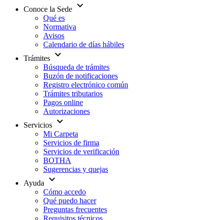
expand_more
Conoce la Sede
Qué es
Normativa
Avisos
Calendario de días hábiles
expand_more
Trámites
Búsqueda de trámites
Buzón de notificaciones
Registro electrónico común
Trámites tributarios
Pagos online
Autorizaciones
expand_more
Servicios
Mi Carpeta
Servicios de firma
Servicios de verificación
BOTHA
Sugerencias y quejas
expand_more
Ayuda
Cómo accedo
Qué puedo hacer
Preguntas frecuentes
Requisitos técnicos