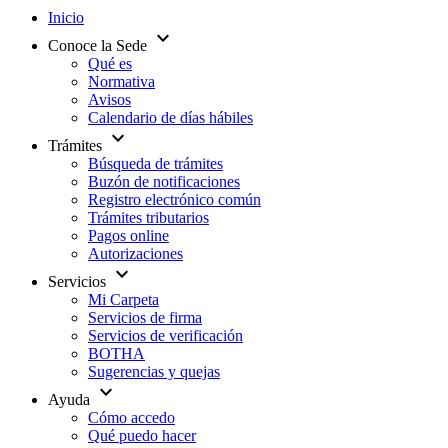
Inicio
expand_more
Conoce la Sede
Qué es
Normativa
Avisos
Calendario de días hábiles
expand_more
Trámites
Búsqueda de trámites
Buzón de notificaciones
Registro electrónico común
Trámites tributarios
Pagos online
Autorizaciones
expand_more
Servicios
Mi Carpeta
Servicios de firma
Servicios de verificación
BOTHA
Sugerencias y quejas
expand_more
Ayuda
Cómo accedo
Qué puedo hacer