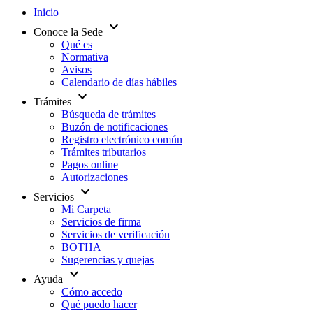
Inicio
expand_more
Conoce la Sede
Qué es
Normativa
Avisos
Calendario de días hábiles
expand_more
Trámites
Búsqueda de trámites
Buzón de notificaciones
Registro electrónico común
Trámites tributarios
Pagos online
Autorizaciones
expand_more
Servicios
Mi Carpeta
Servicios de firma
Servicios de verificación
BOTHA
Sugerencias y quejas
expand_more
Ayuda
Cómo accedo
Qué puedo hacer