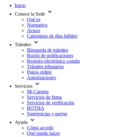
Inicio
expand_more
Conoce la Sede
Qué es
Normativa
Avisos
Calendario de días hábiles
expand_more
Trámites
Búsqueda de trámites
Buzón de notificaciones
Registro electrónico común
Trámites tributarios
Pagos online
Autorizaciones
expand_more
Servicios
Mi Carpeta
Servicios de firma
Servicios de verificación
BOTHA
Sugerencias y quejas
expand_more
Ayuda
Cómo accedo
Qué puedo hacer