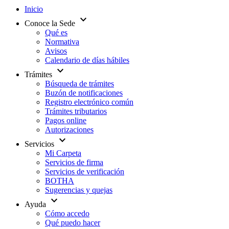
Inicio
expand_more
Conoce la Sede
Qué es
Normativa
Avisos
Calendario de días hábiles
expand_more
Trámites
Búsqueda de trámites
Buzón de notificaciones
Registro electrónico común
Trámites tributarios
Pagos online
Autorizaciones
expand_more
Servicios
Mi Carpeta
Servicios de firma
Servicios de verificación
BOTHA
Sugerencias y quejas
expand_more
Ayuda
Cómo accedo
Qué puedo hacer