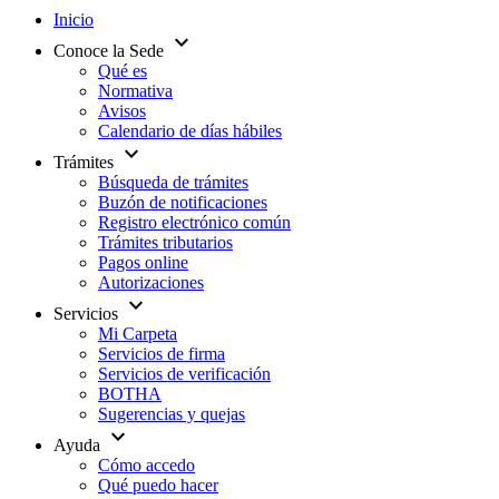
Inicio
expand_more
Conoce la Sede
Qué es
Normativa
Avisos
Calendario de días hábiles
expand_more
Trámites
Búsqueda de trámites
Buzón de notificaciones
Registro electrónico común
Trámites tributarios
Pagos online
Autorizaciones
expand_more
Servicios
Mi Carpeta
Servicios de firma
Servicios de verificación
BOTHA
Sugerencias y quejas
expand_more
Ayuda
Cómo accedo
Qué puedo hacer