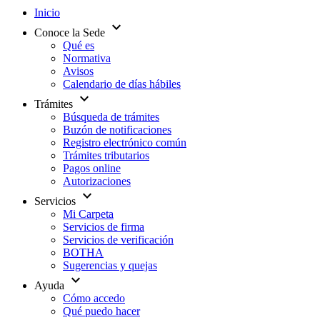
Inicio
expand_more
Conoce la Sede
Qué es
Normativa
Avisos
Calendario de días hábiles
expand_more
Trámites
Búsqueda de trámites
Buzón de notificaciones
Registro electrónico común
Trámites tributarios
Pagos online
Autorizaciones
expand_more
Servicios
Mi Carpeta
Servicios de firma
Servicios de verificación
BOTHA
Sugerencias y quejas
expand_more
Ayuda
Cómo accedo
Qué puedo hacer