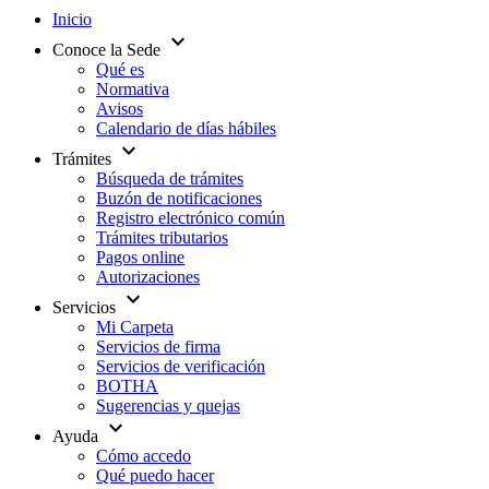
Inicio
expand_more
Conoce la Sede
Qué es
Normativa
Avisos
Calendario de días hábiles
expand_more
Trámites
Búsqueda de trámites
Buzón de notificaciones
Registro electrónico común
Trámites tributarios
Pagos online
Autorizaciones
expand_more
Servicios
Mi Carpeta
Servicios de firma
Servicios de verificación
BOTHA
Sugerencias y quejas
expand_more
Ayuda
Cómo accedo
Qué puedo hacer