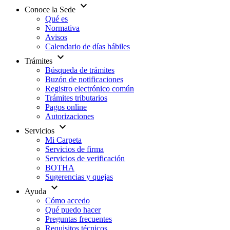
expand_more
Conoce la Sede
Qué es
Normativa
Avisos
Calendario de días hábiles
expand_more
Trámites
Búsqueda de trámites
Buzón de notificaciones
Registro electrónico común
Trámites tributarios
Pagos online
Autorizaciones
expand_more
Servicios
Mi Carpeta
Servicios de firma
Servicios de verificación
BOTHA
Sugerencias y quejas
expand_more
Ayuda
Cómo accedo
Qué puedo hacer
Preguntas frecuentes
Requisitos técnicos