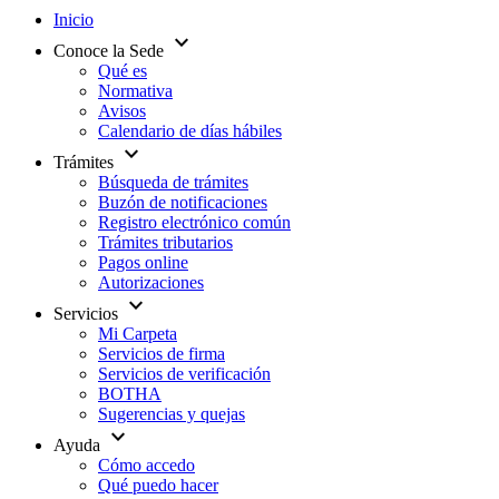
Inicio
expand_more
Conoce la Sede
Qué es
Normativa
Avisos
Calendario de días hábiles
expand_more
Trámites
Búsqueda de trámites
Buzón de notificaciones
Registro electrónico común
Trámites tributarios
Pagos online
Autorizaciones
expand_more
Servicios
Mi Carpeta
Servicios de firma
Servicios de verificación
BOTHA
Sugerencias y quejas
expand_more
Ayuda
Cómo accedo
Qué puedo hacer