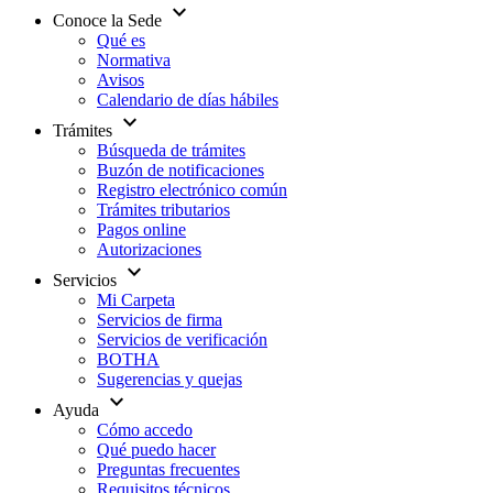
expand_more
Conoce la Sede
Qué es
Normativa
Avisos
Calendario de días hábiles
expand_more
Trámites
Búsqueda de trámites
Buzón de notificaciones
Registro electrónico común
Trámites tributarios
Pagos online
Autorizaciones
expand_more
Servicios
Mi Carpeta
Servicios de firma
Servicios de verificación
BOTHA
Sugerencias y quejas
expand_more
Ayuda
Cómo accedo
Qué puedo hacer
Preguntas frecuentes
Requisitos técnicos