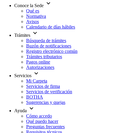
expand_more
Conoce la Sede
Qué es
Normativa
Avisos
Calendario de días hábiles
expand_more
Trámites
Búsqueda de trámites
Buzón de notificaciones
Registro electrónico común
Trámites tributarios
Pagos online
Autorizaciones
expand_more
Servicios
Mi Carpeta
Servicios de firma
Servicios de verificación
BOTHA
Sugerencias y quejas
expand_more
Ayuda
Cómo accedo
Qué puedo hacer
Preguntas frecuentes
Requisitos técnicos