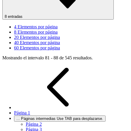
8 entradas
4
Elementos por página
8
Elementos por página
20
Elementos por página
40
Elementos por página
60
Elementos por página
Mostrando el intervalo 81 - 88 de 545 resultados.
Página
1
...
Páginas intermedias Use TAB para desplazarse.
Página
2
Página
3