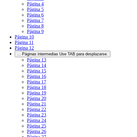
Página
4
Página
5
Página
6
Página
7
Página
8
Página
9
Página
10
Página
11
Página
12
...
Páginas intermedias Use TAB para desplazarse.
Página
13
Página
14
Página
15
Página
16
Página
17
Página
18
Página
19
Página
20
Página
21
Página
22
Página
23
Página
24
Página
25
Página
26
Página
27