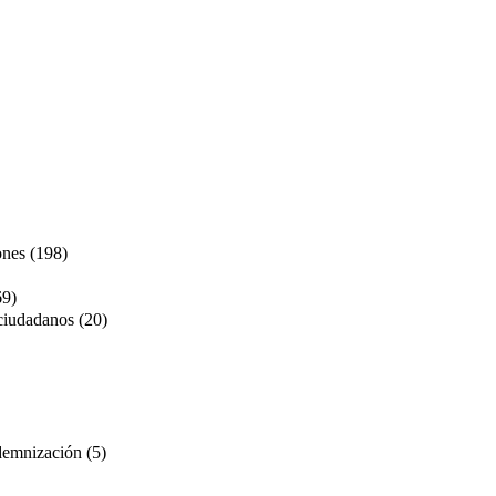
ones (198)
69)
ciudadanos (20)
ndemnización (5)