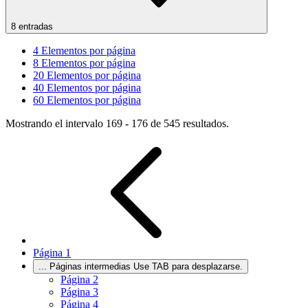
8 entradas
4
Elementos por página
8
Elementos por página
20
Elementos por página
40
Elementos por página
60
Elementos por página
Mostrando el intervalo 169 - 176 de 545 resultados.
Página
1
...
Páginas intermedias Use TAB para desplazarse.
Página
2
Página
3
Página
4