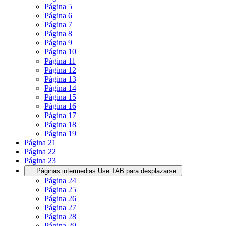
Página
5
Página
6
Página
7
Página
8
Página
9
Página
10
Página
11
Página
12
Página
13
Página
14
Página
15
Página
16
Página
17
Página
18
Página
19
Página
21
Página
22
Página
23
...
Páginas intermedias Use TAB para desplazarse.
Página
24
Página
25
Página
26
Página
27
Página
28
Página
29