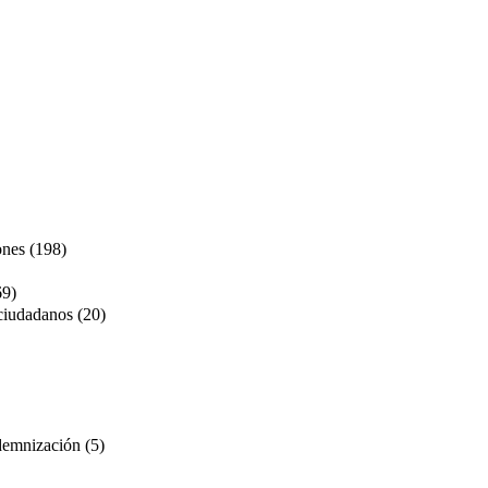
ones (198)
69)
ciudadanos (20)
ndemnización (5)