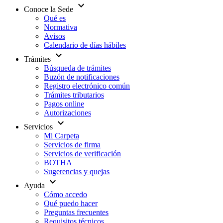
expand_more
Conoce la Sede
Qué es
Normativa
Avisos
Calendario de días hábiles
expand_more
Trámites
Búsqueda de trámites
Buzón de notificaciones
Registro electrónico común
Trámites tributarios
Pagos online
Autorizaciones
expand_more
Servicios
Mi Carpeta
Servicios de firma
Servicios de verificación
BOTHA
Sugerencias y quejas
expand_more
Ayuda
Cómo accedo
Qué puedo hacer
Preguntas frecuentes
Requisitos técnicos