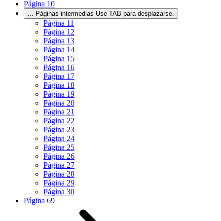
Página
10
...
Páginas intermedias Use TAB para desplazarse.
Página
11
Página
12
Página
13
Página
14
Página
15
Página
16
Página
17
Página
18
Página
19
Página
20
Página
21
Página
22
Página
23
Página
24
Página
25
Página
26
Página
27
Página
28
Página
29
Página
30
Página
69