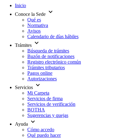
Inicio
expand_more
Conoce la Sede
Qué es
Normativa
Avisos
Calendario de días hábiles
expand_more
Trámites
Búsqueda de trámites
Buzón de notificaciones
Registro electrónico común
Trámites tributarios
Pagos online
Autorizaciones
expand_more
Servicios
Mi Carpeta
Servicios de firma
Servicios de verificación
BOTHA
Sugerencias y quejas
expand_more
Ayuda
Cómo accedo
Qué puedo hacer