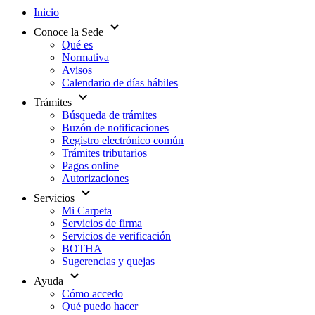
Inicio
expand_more
Conoce la Sede
Qué es
Normativa
Avisos
Calendario de días hábiles
expand_more
Trámites
Búsqueda de trámites
Buzón de notificaciones
Registro electrónico común
Trámites tributarios
Pagos online
Autorizaciones
expand_more
Servicios
Mi Carpeta
Servicios de firma
Servicios de verificación
BOTHA
Sugerencias y quejas
expand_more
Ayuda
Cómo accedo
Qué puedo hacer