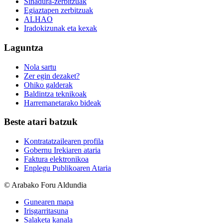
Sinadura-zerbitzuak
Egiaztapen zerbitzuak
ALHAO
Iradokizunak eta kexak
Laguntza
Nola sartu
Zer egin dezaket?
Ohiko galderak
Baldintza teknikoak
Harremanetarako bideak
Beste atari batzuk
Kontratatzailearen profila
Gobernu Irekiaren ataria
Faktura elektronikoa
Enplegu Publikoaren Ataria
© Arabako Foru Aldundia
Gunearen mapa
Irisgarritasuna
Salaketa kanala