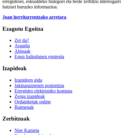
erregistroei, eskualdeko bulegoei eta beste zerbitzu interesgarri
batzuei buruzko informazioa.
Joan herritarrentzako arretara
Ezagutu Egoitza
Zer da?
Araudia
Abisuak
Egun baliodunen egutegia
Izapideak
Izapideen gida
Jakinarazpenen postontzia
Erregistro elektroniko komuna
Zerga izapideak
Ordainketak online
Baimenak
Zerbitzuak
Nire Karpeta