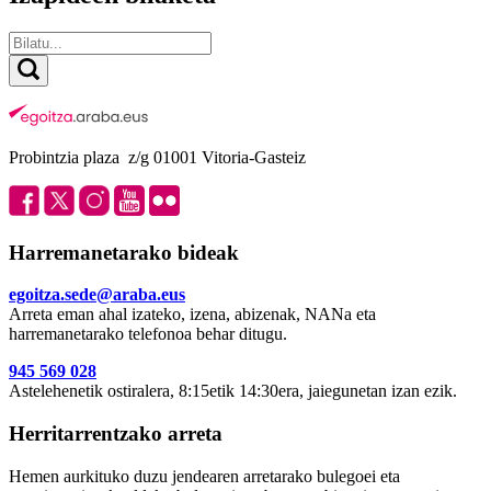
Probintzia plaza z/g 01001 Vitoria-Gasteiz
Harremanetarako bideak
egoitza.sede@araba.eus
Arreta eman ahal izateko, izena, abizenak, NANa eta
harremanetarako telefonoa behar ditugu.
945 569 028
Astelehenetik ostiralera, 8:15etik 14:30era, jaiegunetan izan ezik.
Herritarrentzako arreta
Hemen aurkituko duzu jendearen arretarako bulegoei eta