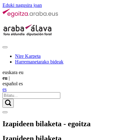
Eduki nagusira joan
Nire Karpeta
Harremanetarako bideak
euskara
eu
eu
|
español
es
es
Izapideen bilaketa - egoitza
Izapideen bilaketa