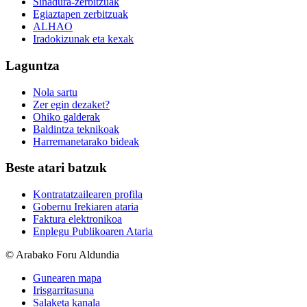
Sinadura-zerbitzuak
Egiaztapen zerbitzuak
ALHAO
Iradokizunak eta kexak
Laguntza
Nola sartu
Zer egin dezaket?
Ohiko galderak
Baldintza teknikoak
Harremanetarako bideak
Beste atari batzuk
Kontratatzailearen profila
Gobernu Irekiaren ataria
Faktura elektronikoa
Enplegu Publikoaren Ataria
© Arabako Foru Aldundia
Gunearen mapa
Irisgarritasuna
Salaketa kanala