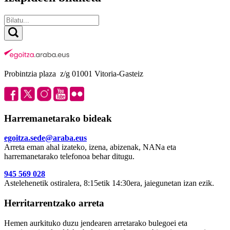
Probintzia plaza z/g 01001 Vitoria-Gasteiz
Harremanetarako bideak
egoitza.sede@araba.eus
Arreta eman ahal izateko, izena, abizenak, NANa eta
harremanetarako telefonoa behar ditugu.
945 569 028
Astelehenetik ostiralera, 8:15etik 14:30era, jaiegunetan izan ezik.
Herritarrentzako arreta
Hemen aurkituko duzu jendearen arretarako bulegoei eta