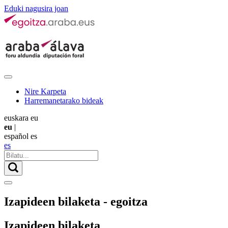
Eduki nagusira joan
Nire Karpeta
Harremanetarako bideak
euskara
eu
eu
|
español
es
es
Izapideen bilaketa - egoitza
Izapideen bilaketa