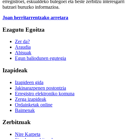
erregistroei, eskualdeko bulegoei eta beste zerbitzu interesgarri
batzuei buruzko informazioa.
Joan herritarrentzako arretara
Ezagutu Egoitza
Zer da?
Araudia
Abisuak
Egun baliodunen egutegia
Izapideak
Izapideen gida
Jakinarazpenen postontzia
Erregistro elektroniko komuna
Zerga izapideak
Ordainketak online
Baimenak
Zerbitzuak
Nire Karpeta