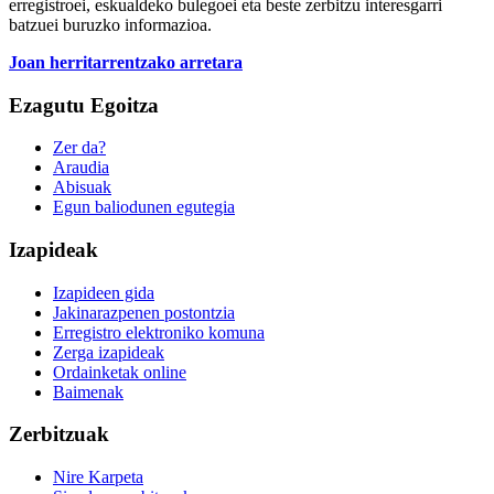
erregistroei, eskualdeko bulegoei eta beste zerbitzu interesgarri
batzuei buruzko informazioa.
Joan herritarrentzako arretara
Ezagutu Egoitza
Zer da?
Araudia
Abisuak
Egun baliodunen egutegia
Izapideak
Izapideen gida
Jakinarazpenen postontzia
Erregistro elektroniko komuna
Zerga izapideak
Ordainketak online
Baimenak
Zerbitzuak
Nire Karpeta