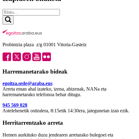
Probintzia plaza z/g 01001 Vitoria-Gasteiz
Harremanetarako bideak
egoitza.sede@araba.eus
Arreta eman ahal izateko, izena, abizenak, NANa eta
harremanetarako telefonoa behar ditugu.
945 569 028
Astelehenetik ostiralera, 8:15etik 14:30era, jaiegunetan izan ezik.
Herritarrentzako arreta
Hemen aurkituko duzu jendearen arretarako bulegoei eta