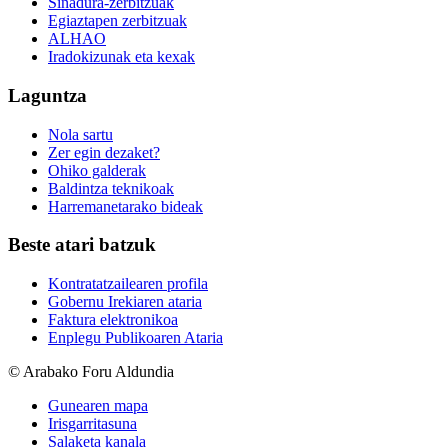
Sinadura-zerbitzuak
Egiaztapen zerbitzuak
ALHAO
Iradokizunak eta kexak
Laguntza
Nola sartu
Zer egin dezaket?
Ohiko galderak
Baldintza teknikoak
Harremanetarako bideak
Beste atari batzuk
Kontratatzailearen profila
Gobernu Irekiaren ataria
Faktura elektronikoa
Enplegu Publikoaren Ataria
© Arabako Foru Aldundia
Gunearen mapa
Irisgarritasuna
Salaketa kanala