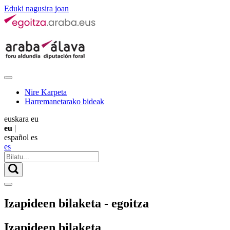
Eduki nagusira joan
Nire Karpeta
Harremanetarako bideak
euskara
eu
eu
|
español
es
es
Izapideen bilaketa - egoitza
Izapideen bilaketa