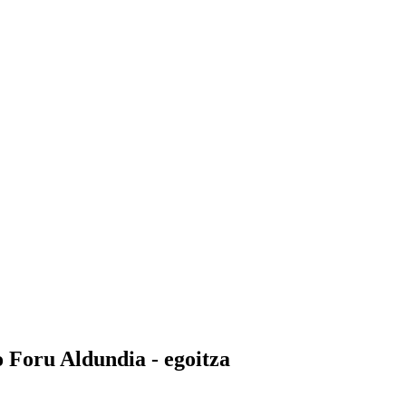
o Foru Aldundia - egoitza