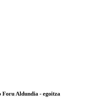
o Foru Aldundia - egoitza