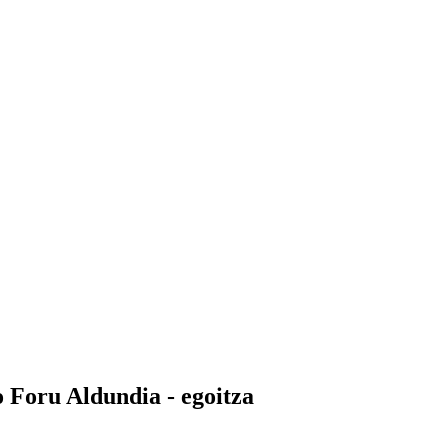
o Foru Aldundia - egoitza