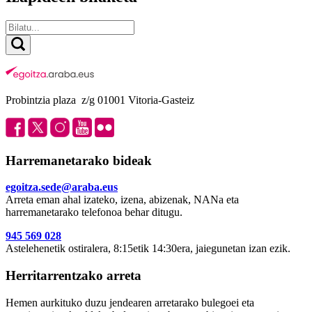
Probintzia plaza z/g 01001 Vitoria-Gasteiz
Harremanetarako bideak
egoitza.sede@araba.eus
Arreta eman ahal izateko, izena, abizenak, NANa eta
harremanetarako telefonoa behar ditugu.
945 569 028
Astelehenetik ostiralera, 8:15etik 14:30era, jaiegunetan izan ezik.
Herritarrentzako arreta
Hemen aurkituko duzu jendearen arretarako bulegoei eta