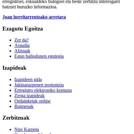
erregistroei, eskualdeko bulegoei eta beste zerbitzu interesgarri
batzuei buruzko informazioa.
Joan herritarrentzako arretara
Ezagutu Egoitza
Zer da?
Araudia
Abisuak
Egun baliodunen egutegia
Izapideak
Izapideen gida
Jakinarazpenen postontzia
Erregistro elektroniko komuna
Zerga izapideak
Ordainketak online
Baimenak
Zerbitzuak
Nire Karpeta