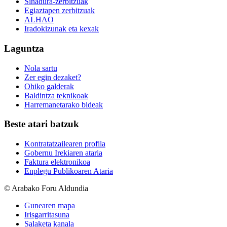
Sinadura-zerbitzuak
Egiaztapen zerbitzuak
ALHAO
Iradokizunak eta kexak
Laguntza
Nola sartu
Zer egin dezaket?
Ohiko galderak
Baldintza teknikoak
Harremanetarako bideak
Beste atari batzuk
Kontratatzailearen profila
Gobernu Irekiaren ataria
Faktura elektronikoa
Enplegu Publikoaren Ataria
© Arabako Foru Aldundia
Gunearen mapa
Irisgarritasuna
Salaketa kanala