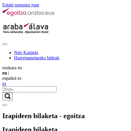
Eduki nagusira joan
Nire Karpeta
Harremanetarako bideak
euskara
eu
eu
|
español
es
es
Izapideen bilaketa - egoitza
Izapideen bilaketa