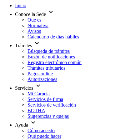
Inicio
expand_more
Conoce la Sede
Qué es
Normativa
Avisos
Calendario de días hábiles
expand_more
Trámites
Búsqueda de trámites
Buzón de notificaciones
Registro electrónico común
Trámites tributarios
Pagos online
Autorizaciones
expand_more
Servicios
Mi Carpeta
Servicios de firma
Servicios de verificación
BOTHA
Sugerencias y quejas
expand_more
Ayuda
Cómo accedo
Qué puedo hacer