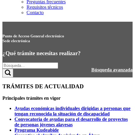
Preguntas frecuentes
Requisitos técnicos
Contacto
Punto de Acceso General electrónico
Sede electrónica
¿Qué trámite necesitas realizar?
Búsqueda avanzada
TRÁMITES DE ACTUALIDAD
Principales trámites en vigor
Ayudas económicas individuales dirigidas a personas que
tengan reconocida la situación de discapacidad
Convocatoria de ayudas para el desarrollo de proyectos
de personas jóvenes alavesas
Programa Kudeabide