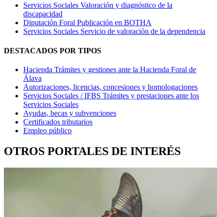
Servicios Sociales
Valoración y diagnóstico de la
discapacidad
Diputación Foral
Publicación en BOTHA
Servicios Sociales
Servicio de valoración de la dependencia
DESTACADOS POR TIPOS
Hacienda
Trámites y gestiones ante la Hacienda Foral de
Álava
Autorizaciones, licencias, concesiones y homologaciones
Servicios Sociales / IFBS
Trámites y prestaciones ante los
Servicios Sociales
Ayudas, becas y subvenciones
Certificados tributarios
Empleo público
OTROS PORTALES DE INTERÉS